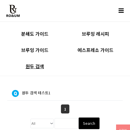
콘텐츠로
Mai
건너뛰기
Men
분쇄도 가이드
브루잉 레시피
브루잉 가이드
에스프레소 가이드
원두 검색
원두 검색 테스트1
1
Search