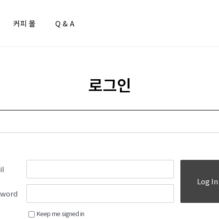
커피 몰
Q & A
로그인
il
Log In
sword
Keep me signed in